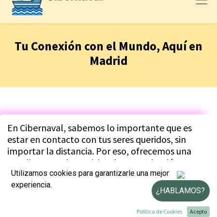
Tu Conexión con el Mundo, Aquí en
Madrid
En Cibernaval, sabemos lo importante que es
estar en contacto con tus seres queridos, sin
importar la distancia. Por eso, ofrecemos una
amplia gama de servicios de comunicación y
transferencia de dinero, diseñados para que
Utilizamos cookies para garantizarle una mejor
puedas estar siempre conectado.
experiencia.
¿HABLAMOS?
Política de Cookies
Acepto